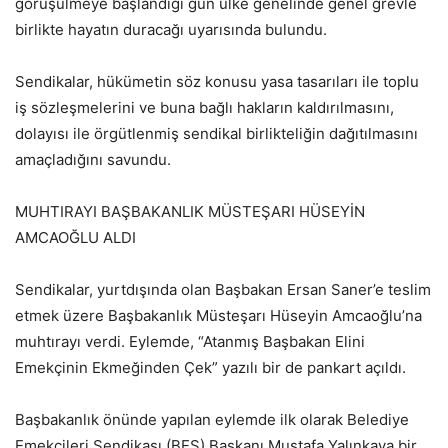
görüşülmeye başlandığı gün ülke genelinde genel grevle
birlikte hayatın duracağı uyarısında bulundu.
Sendikalar, hükümetin söz konusu yasa tasarıları ile toplu
iş sözleşmelerini ve buna bağlı hakların kaldırılmasını,
dolayısı ile örgütlenmiş sendikal birlikteliğin dağıtılmasını
amaçladığını savundu.
MUHTIRAYI BAŞBAKANLIK MÜSTEŞARI HÜSEYİN
AMCAOĞLU ALDI
Sendikalar, yurtdışında olan Başbakan Ersan Saner’e teslim
etmek üzere Başbakanlık Müsteşarı Hüseyin Amcaoğlu’na
muhtırayı verdi. Eylemde, “Atanmış Başbakan Elini
Emekçinin Ekmeğinden Çek” yazılı bir de pankart açıldı.
Başbakanlık önünde yapılan eylemde ilk olarak Belediye
Emekçileri Sendikası (BES) Başkanı Mustafa Yalınkaya bir